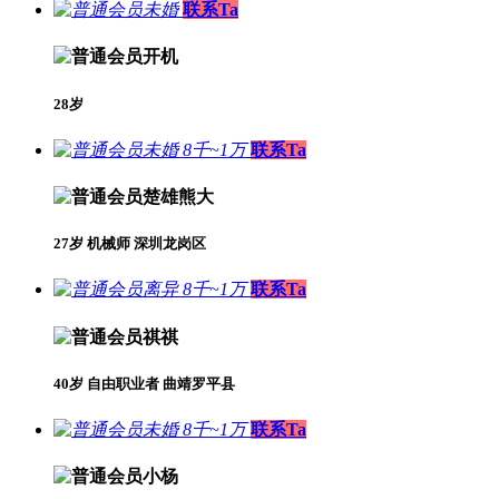
未婚
联系Ta
开机
28岁
未婚 8千~1万
联系Ta
楚雄熊大
27岁 机械师 深圳龙岗区
离异 8千~1万
联系Ta
祺祺
40岁 自由职业者 曲靖罗平县
未婚 8千~1万
联系Ta
小杨