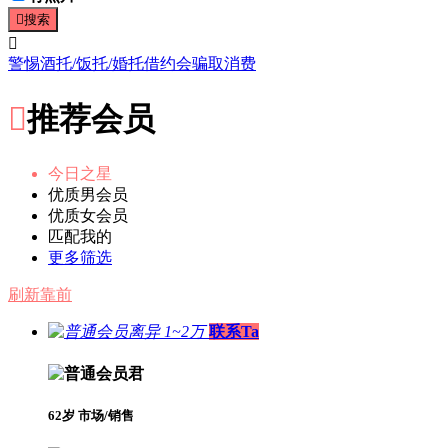

搜索

警惕酒托/饭托/婚托借约会骗取消费

推荐会员
今日之星
优质男会员
优质女会员
匹配我的
更多筛选
刷新靠前
离异 1~2万
联系Ta
君
62岁 市场/销售