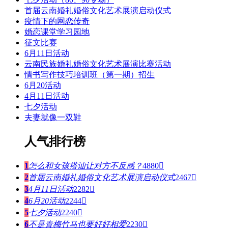
首届云南婚礼婚俗文化艺术展演启动仪式
疫情下的网恋传奇
婚恋课堂学习园地
征文比赛
6月11日活动
云南民族婚礼婚俗文化艺术展演比赛活动
情书写作技巧培训班（第一期）招生
6月20活动
4月11日活动
七夕活动
夫妻就像一双鞋
人气排行榜
1
怎么和女孩搭讪让对方不反感？
4880

2
首届云南婚礼婚俗文化艺术展演启动仪式
2467

3
4月11日活动
2282

4
6月20活动
2244

5
七夕活动
2240

6
不是青梅竹马也要好好相爱
2230
