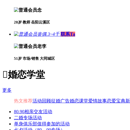
念
28岁 教师 岳阳云溪区
丧偶 3~4千
联系Ta
老李
51岁 市场/销售 大同城区

婚恋学堂
更多
热文推荐
活动回顾
征婚广告
婚恋课堂
爱情故事
恋爱宝典
新
80.90相亲交友活动
二婚专场活动
单身俱乐部值得参加的活动
七夕活动（80、90专场）