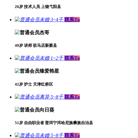
26岁 技术人员 上饶弋阳县
未婚 3~4千
联系Ta
杰哥
49岁 讲师 驻马店新蔡县
未婚 1~2千
联系Ta
臻爱韩星
42岁 护士 天津红桥区
离异 5~8千
联系Ta
向日葵
51岁 自由职业者 普洱宁洱哈尼族彝族自治县
未婚 5~8千
联系Ta