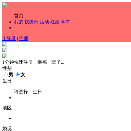
首页
我的
找缘分
活动
红娘
学堂

登录
|
注册
1分钟快速注册，幸福一辈子...
性别
男
女
生日
请选择 生日
地区
婚况