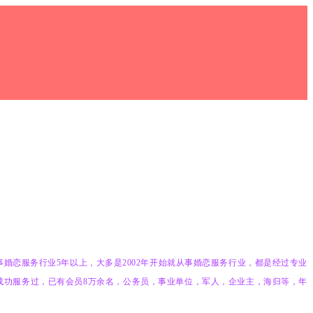
事婚恋服务行业
5
年以上，大多是
2002
年开始就从事婚恋服务行业，都是经过专业
成功服务过，已有会员
8
万余名，公务员，事业单位，军人，企业主，海归等，年