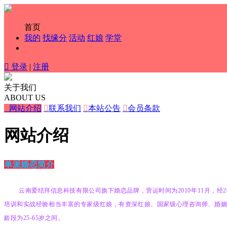
首页
我的
找缘分
活动
红娘
学堂

登录
|
注册
关于我们
ABOUT US

网站介绍

联系我们

本站公告

会员条款
网站介绍
单派婚恋简介
云南爱结拜信息科技有限公司旗下婚恋品牌，营运时间为
2010
年
11
月，经
2
培训和实战经验相当丰富的专家级红娘，有资深红娘、国家级心理咨询师、婚
龄段为
25-65
岁之间。