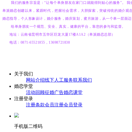
我们的服务宗旨是：“让每个单身朋友在家门口就能得到贴心的服务”。
我
单派婚恋
创建以来，紧跟时代，把握社会需求，大胆探索，突破传统的婚介观念
婚恋指导，个人形象设计，婚介服务，婚庆策划，蜜月旅游，从一个单一层面迈
给单身朋友一个规范、安全、真实，健康的平台，靠您的参与和监督。
地址：云南省昆明市五华区巨龙大厦17楼A1A2
（单派婚恋总部）
电话：0871-65521855，13698721838
关于我们
网站介绍
线下人工服务
联系我们
婚恋学堂
活动回顾
征婚广告
婚恋课堂
注册登录
注册条款
会员注册
会员登录
手机版二维码