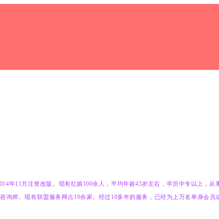
014
年
11
月注资改版。现有红娘100
余人，平均年龄
45
岁左右，学历中专以上，从
姻咨询师。现有联盟服务网点
10
余家。经过
10
多年的服务，已经为上万名单身会员