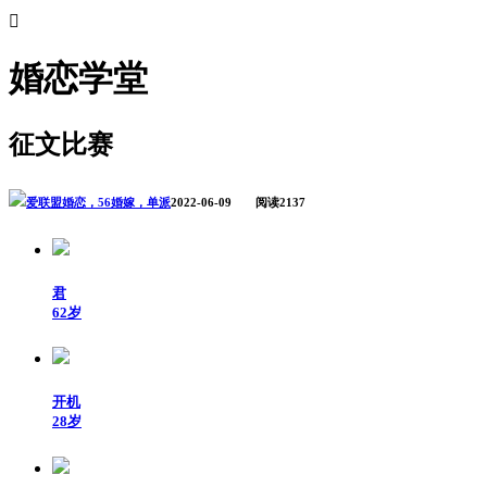

婚恋学堂
征文比赛
爱联盟婚恋，56婚嫁，单派
2022-06-09 阅读2137
君
62岁
开机
28岁