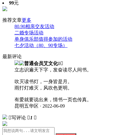
99
元
推荐文章
更多
80.90相亲交友活动
二婚专场活动
单身俱乐部值得参加的活动
七夕活动（80、90专场）
最新评论
艾文化
0

立志识遍天下字，发奋读尽人间书。
吹灭读书灯，一身皆是月。
雨打灯难灭，风吹色更明。
有爱就要说出来，情书一页也传真。
昆明五华区 · 2022-06-09

写评论

1
