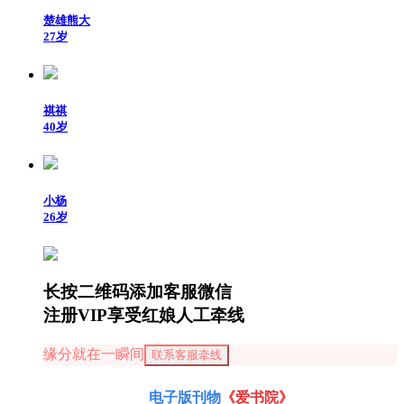
楚雄熊大
27岁
祺祺
40岁
小杨
26岁
长按二维码添加客服微信
注册VIP享受红娘人工牵线
缘分就在一瞬间
联系客服牵线
电子版刊物
《爱书院》