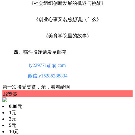
《社会组织创新发展的机遇与挑战》
《创业心事又名总想说点什么》
《美育学院里的故事》
四、稿件投递请发至邮箱：
ly229771@qq.com
微信
ly15285288834
第一次接受赞赏，亲，看着给啊

2
赞赏
0.88
元
1
元
2
元
5
元
10
元