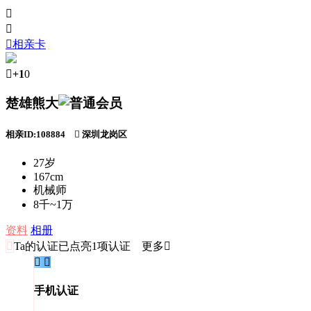



相亲卡

+1
0
楚雄熊大
相亲ID:108884

深圳龙岗区
27岁
167cm
机械师
8千~1万
资料
相册

Ta的认证
已点亮1项认证 更多


手机认证