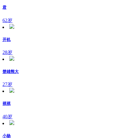
君
62岁
开机
28岁
楚雄熊大
27岁
祺祺
40岁
小杨