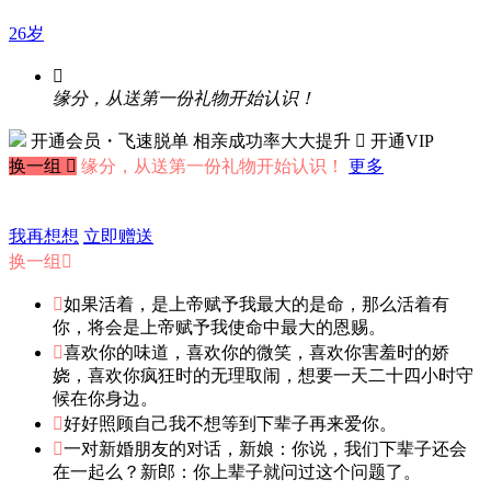
26岁

缘分，从送第一份礼物开始认识！
开通会员・飞速脱单
相亲成功率大大提升
 开通VIP
换一组

缘分，从送第一份礼物开始认识！
更多
我再想想
立即赠送
换一组


如果活着，是上帝赋予我最大的是命，那么活着有
你，将会是上帝赋予我使命中最大的恩赐。

喜欢你的味道，喜欢你的微笑，喜欢你害羞时的娇
娆，喜欢你疯狂时的无理取闹，想要一天二十四小时守
候在你身边。

好好照顾自己我不想等到下辈子再来爱你。

一对新婚朋友的对话，新娘：你说，我们下辈子还会
在一起么？新郎：你上辈子就问过这个问题了。