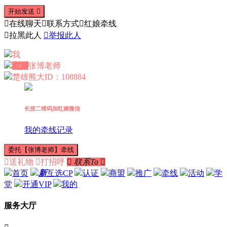
开始发送


在线聊天

联系方式

红娘牵线

拉黑此人

举报此人
我
红娘
张博老师
楚雄熊大
ID：108884
长按二维码加红娘微信
我的牵线记录
委托【张博老师】牵线

送礼物

打招呼

联系Ta

首页
新
互选CP
认证
商盟
推广
牵线
活动
学
堂
开通VIP
我的
服务大厅