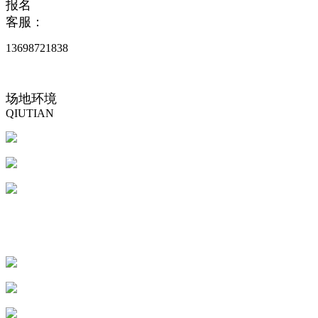
报
名
客
服：
13698721838
场
地
环
境
QIUTIAN