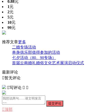
0.88
元
1
元
2
元
5
元
10
元
99
元
推荐文章
更多
二婚专场活动
单身俱乐部值得参加的活动
七夕活动（80、90专场）
首届云南婚礼婚俗文化艺术展演启动仪式
最新评论

暂无评论

写评论


提交评论

顶部