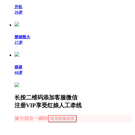
开机
28岁
楚雄熊大
27岁
祺祺
40岁
长按二维码添加客服微信
注册VIP享受红娘人工牵线
缘分就在一瞬间
联系客服牵线