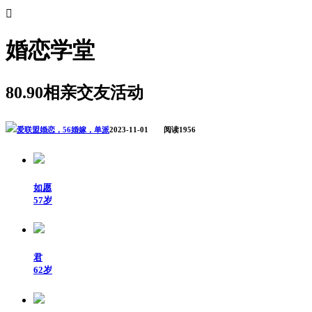

婚恋学堂
80.90相亲交友活动
爱联盟婚恋，56婚嫁，单派
2023-11-01 阅读1956
如愿
57岁
君
62岁