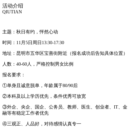
活
动
介
绍
QIUTIAN
主题：秋日有约，怦然心动
时间：11月5日周日13:30-17:30
地址：昆明市五华区宝善街附近
（报名成功后告知具体位置）
人数：40-60人，严格控制男女比例
报名要求：
①单身且诚意脱单，年龄属于80/90后
②本科及以上学历优先，条件优秀可放宽
③外企、央企、国企、公务员、教师、医生、创业者、IT、金
融等有稳定工作者优先
④三观正、人品好，对待感情认真专一