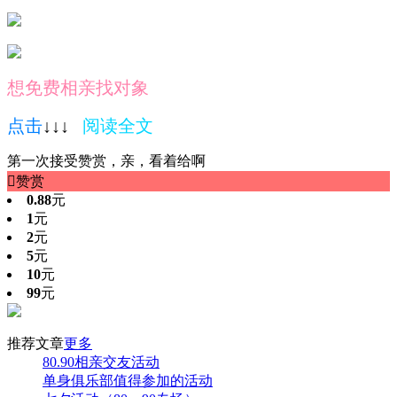
想免费相亲找对象
点击
↓↓↓
阅
读全文
第一次接受赞赏，亲，看着给啊

赞赏
0.88
元
1
元
2
元
5
元
10
元
99
元
推荐文章
更多
80.90相亲交友活动
单身俱乐部值得参加的活动