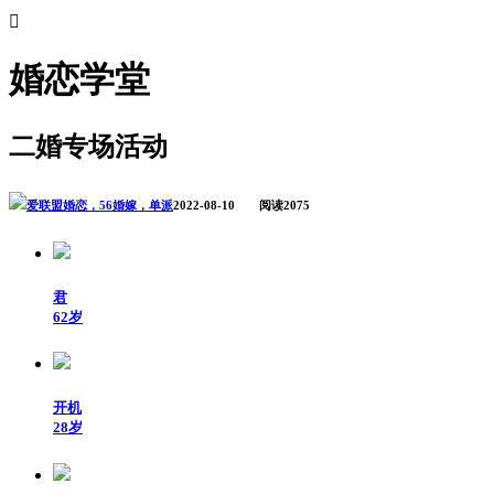

婚恋学堂
二婚专场活动
爱联盟婚恋，56婚嫁，单派
2022-08-10 阅读2075
君
62岁
开机
28岁