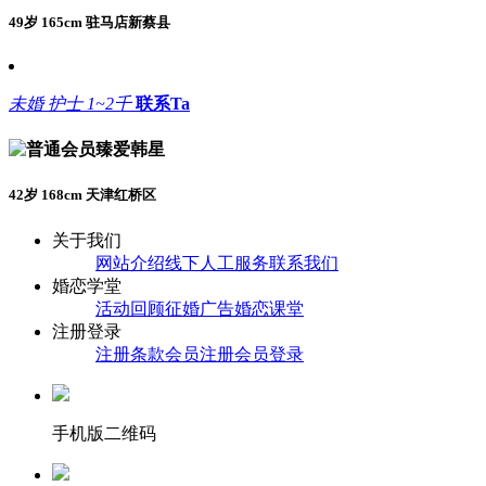
49岁 165cm 驻马店新蔡县
未婚
护士
1~2千
联系Ta
臻爱韩星
42岁 168cm 天津红桥区
关于我们
网站介绍
线下人工服务
联系我们
婚恋学堂
活动回顾
征婚广告
婚恋课堂
注册登录
注册条款
会员注册
会员登录
手机版二维码