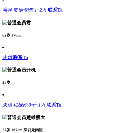
离异
市场/销售
1~2万
联系Ta
君
62岁 170cm
未婚
联系Ta
开机
28岁
未婚
机械师
8千~1万
联系Ta
楚雄熊大
27岁 167cm 深圳龙岗区