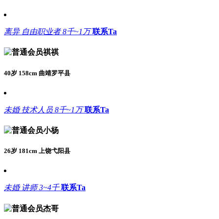
离异
自由职业者
8千~1万
联系Ta
祺祺
40岁 158cm 曲靖罗平县
未婚
技术人员
8千~1万
联系Ta
小杨
26岁 181cm 上饶弋阳县
未婚
讲师
3~4千
联系Ta
杰哥