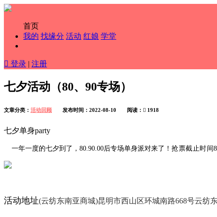
首页
我的
找缘分
活动
红娘
学堂

登录
|
注册
七夕活动（80、90专场）
文章分类：
活动回顾
发布时间：2022-08-10 阅读：

1918
七夕单身party
一年一度的七夕到了，80.90.00后专场单身派对来了！
抢票
截止时间8
活动地址
(云纺东南亚商城)昆明市西山区环城南路668号云纺东