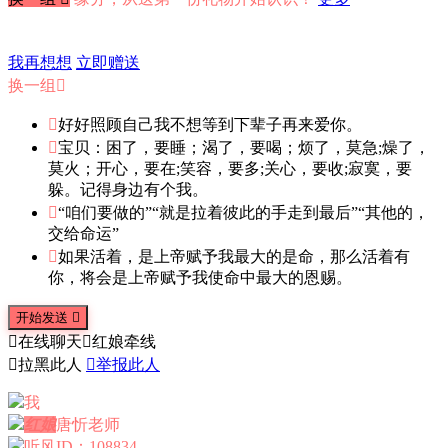
我再想想
立即赠送
换一组


好好照顾自己我不想等到下辈子再来爱你。

宝贝：困了，要睡；渴了，要喝；烦了，莫急;燥了，
莫火；开心，要在;笑容，要多;关心，要收;寂寞，要
躲。记得身边有个我。

“咱们要做的”“就是拉着彼此的手走到最后”“其他的，
交给命运”

如果活着，是上帝赋予我最大的是命，那么活着有
你，将会是上帝赋予我使命中最大的恩赐。
开始发送


在线聊天

红娘牵线

拉黑此人

举报此人
我
红娘
唐忻老师
听风
ID：108834