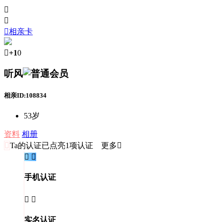



相亲卡

+1
0
听风
相亲ID:108834
53岁
资料
相册

Ta的认证
已点亮1项认证 更多


手机认证


实名认证