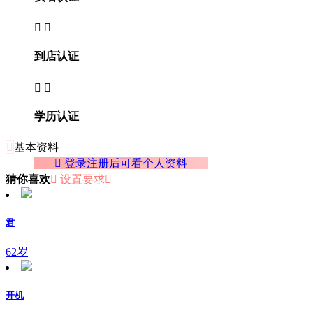


到店认证


学历认证

基本资料
 登录注册后可看个人资料
猜你喜欢
 设置要求

君
62岁
开机