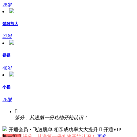
28岁
楚雄熊大
27岁
祺祺
40岁
小杨
26岁

缘分，从送第一份礼物开始认识！
开通会员・飞速脱单
相亲成功率大大提升
 开通VIP
换一组

缘分，从送第一份礼物开始认识！
更多