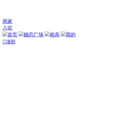
商家
入驻
首页
婚恋广场
相亲
我的

顶部