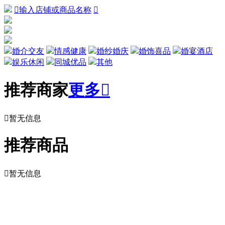

输入店铺或商品名称

婚介交友
情感健康
婚纱婚庆
婚饰喜品
婚宴酒店
娱乐休闲
同城优品
其他
推荐商家
更多


暂无信息
推荐商品

暂无信息