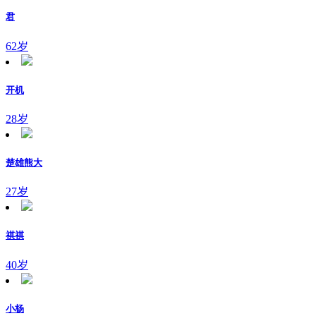
君
62岁
开机
28岁
楚雄熊大
27岁
祺祺
40岁
小杨