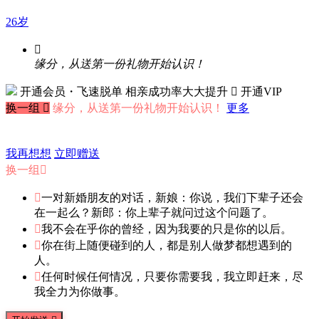
26岁

缘分，从送第一份礼物开始认识！
开通会员・飞速脱单
相亲成功率大大提升
 开通VIP
换一组

缘分，从送第一份礼物开始认识！
更多
我再想想
立即赠送
换一组


一对新婚朋友的对话，新娘：你说，我们下辈子还会
在一起么？新郎：你上辈子就问过这个问题了。

我不会在乎你的曾经，因为我要的只是你的以后。

你在街上随便碰到的人，都是别人做梦都想遇到的
人。

任何时候任何情况，只要你需要我，我立即赶来，尽
我全力为你做事。