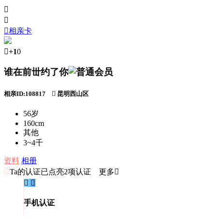



相亲卡

+1
0
谁在前丗约了你
相亲ID:108817

昆明西山区
56岁
160cm
其他
3~4千
资料
相册

Ta的认证
已点亮2项认证 更多


手机认证