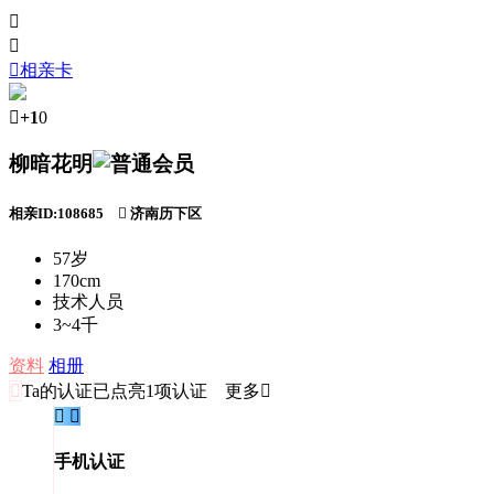



相亲卡

+1
0
柳暗花明
相亲ID:108685

济南历下区
57岁
170cm
技术人员
3~4千
资料
相册

Ta的认证
已点亮1项认证 更多


手机认证