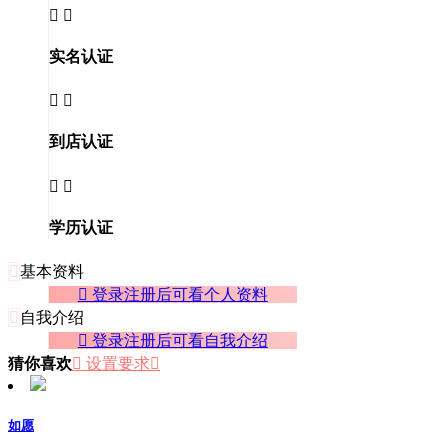


实名认证


到店认证


学历认证

基本资料
 登录注册后可看个人资料

自我介绍
 登录注册后可看自我介绍
猜你喜欢
 设置要求

如愿