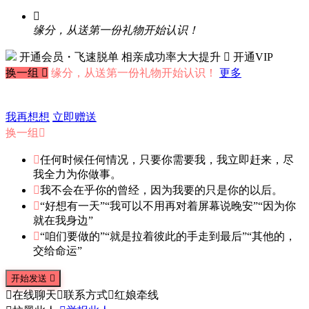

缘分，从送第一份礼物开始认识！
开通会员・飞速脱单
相亲成功率大大提升
 开通VIP
换一组

缘分，从送第一份礼物开始认识！
更多
我再想想
立即赠送
换一组


任何时候任何情况，只要你需要我，我立即赶来，尽
我全力为你做事。

我不会在乎你的曾经，因为我要的只是你的以后。

“好想有一天”“我可以不用再对着屏幕说晚安”“因为你
就在我身边”

“咱们要做的”“就是拉着彼此的手走到最后”“其他的，
交给命运”
开始发送


在线聊天

联系方式

红娘牵线