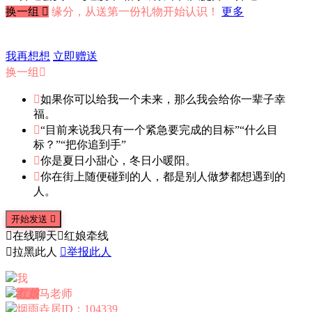
换一组

缘分，从送第一份礼物开始认识！
更多
我再想想
立即赠送
换一组


如果你可以给我一个未来，那么我会给你一辈子幸
福。

“目前来说我只有一个紧急要完成的目标”“什么目
标？”“把你追到手”

你是夏日小甜心，冬日小暖阳。

你在街上随便碰到的人，都是别人做梦都想遇到的
人。
开始发送


在线聊天

红娘牵线

拉黑此人

举报此人
我
红娘
马老师
烟雨垚居
ID：104339