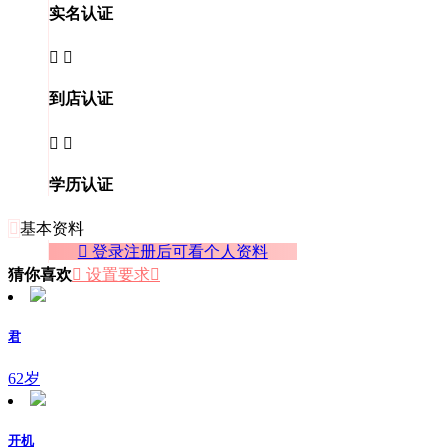
实名认证


到店认证


学历认证

基本资料
 登录注册后可看个人资料
猜你喜欢
 设置要求

君
62岁
开机