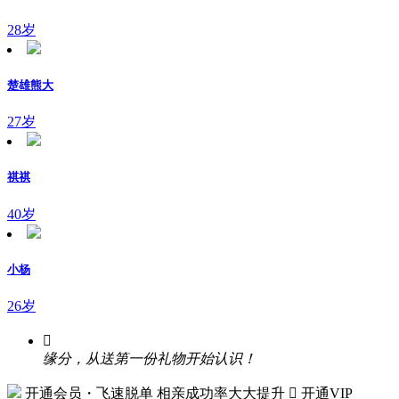
28岁
楚雄熊大
27岁
祺祺
40岁
小杨
26岁

缘分，从送第一份礼物开始认识！
开通会员・飞速脱单
相亲成功率大大提升
 开通VIP