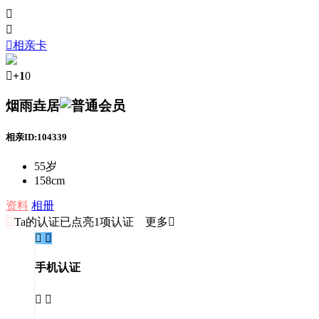



相亲卡

+1
0
烟雨垚居
相亲ID:104339
55岁
158cm
资料
相册

Ta的认证
已点亮1项认证 更多


手机认证

