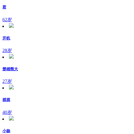
君
62岁
开机
28岁
楚雄熊大
27岁
祺祺
40岁
小杨