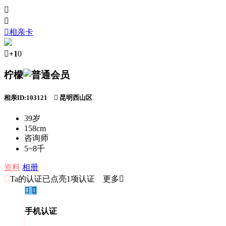



相亲卡

+1
0
柠檬
相亲ID:103121

昆明西山区
39岁
158cm
咨询师
5~8千
资料
相册

Ta的认证
已点亮1项认证 更多


手机认证