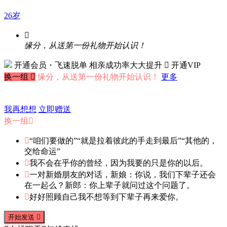
26岁

缘分，从送第一份礼物开始认识！
开通会员・飞速脱单
相亲成功率大大提升
 开通VIP
换一组

缘分，从送第一份礼物开始认识！
更多
我再想想
立即赠送
换一组


“咱们要做的”“就是拉着彼此的手走到最后”“其他的，
交给命运”

我不会在乎你的曾经，因为我要的只是你的以后。

一对新婚朋友的对话，新娘：你说，我们下辈子还会
在一起么？新郎：你上辈子就问过这个问题了。

好好照顾自己我不想等到下辈子再来爱你。
开始发送
