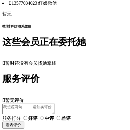

13577034023
红娘微信
暂无
微信扫码加红娘微信
这些会员正在委托她

暂时还没有会员找她牵线
服务评价

暂无评价
服务打分
好评
中评
差评