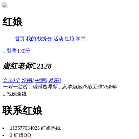
红娘
首页
我的
找缘分
活动
红娘
学堂

登录
|
注册
唐红老师

2128
会员
0
个
好评
0
中评
0
差评
0
一对一红娘，情感指导师，从事婚姻介绍工作10余年
 找她牵线
联系红娘

13577034023
红娘热线

红娘QQ